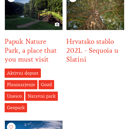
Papuk Nature
Hrvatsko stablo
Park, a place that
2021. - Sequoia u
you must visit
Slatini
Aktivni dopust
Planinarjenje
Gozd
Unesco
Naravni park
Geopark