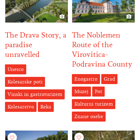
The Drava Story, a
The Noblemen
paradise
Route of the
unravelled
Virovitica-
Podravina County
Unesco
Enogastro
Grad
Kolesarske poti
Muzej
Pot
Vinski in gastroturizem
Kulturni turizem
Kolesarstvo
Reka
Znane osebe