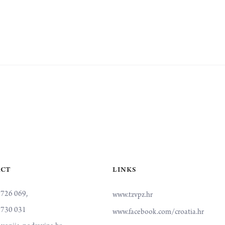
ACT
LINKS
 726 069,
www.tzvpz.hr
 730 031
www.facebook.com/croatia.hr