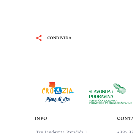
CONDIVIDA
INFO
CONT
Trg Ljudevita Patačića 1
+385 3