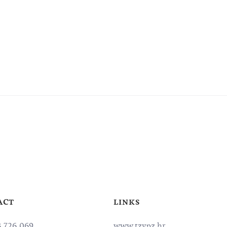
ACT
LINKS
3 726 069,
www.tzvpz.hr