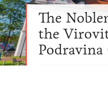
The Noble
the Virovi
Podravina