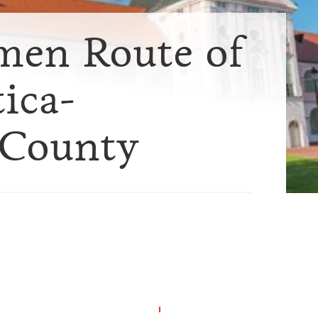
men Route of
tica-
 County