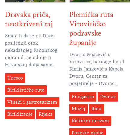
Dravska priča,
Plemićka ruta
neotkriveni raj
Virovitičko
podravske
Znate li da je na Dravi
županije
posljednji otok
nekadašnjeg Panonskog
Dvorac Pejačević u
mora i da je od nje u
Virovitici, heritage hotel
Hrvatskoj dulja samo
Kurija Janković u Kapela
Sava? Jedna je od
Dvoru, Centar za
Unesco
najočuvanijih europskih
posjetitelje - Dvorac
rijeka, teče kroz pet
Biciklističke rute
Janković u Suhopolju,
država, a najljepše pejzaže
Enogastro
Dvorac
izletište Pustara Višnjica,
kreira upravo u
Vinski i gastroturizam
ljetnikovac grofa
Virovitičko-podravskoj
Muzej
Ruta
Draškovića u Noskovcima,
Bicikliranje
Rijeka
županiji. Evo i zbog čega!
Park šuma Jankovac,
Kulturni turizam
Interpretacijski centar
Poznate osobe
Kuća Petra Preradovića… Tu