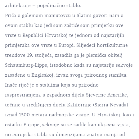
arhitekture – pojedinačno stablo.
Priča o golemom mamutovcu u Slatini govori nam o
ovom stablu kao jedinom zaštićenom primjerku ove
vrste u Republici Hrvatskoj te jednom od najstarijih
primjeraka ove vrste u Europi. Slijedeći hortikulturne
trendove 19. stoljeća, zasadila ga je plemićka obitelj
Schaumburg-Lippe, istodobno kada su najstarije sekvoje
zasađene u Engleskoj, izvan svoga prirodnog staništa.
Inače riječ je o stablima koja su prirodno
rasprostranjena u zapadnom dijelu Sjeverne Amerike,
točnije u središnjem dijelu Kalifornije (Sierra Nevada)
iznad 1500 metara nadmorske visine. U Hrvatskoj, kao i
ostatku Europe, sekvoje su se sadile kao ukrasna vrsta,
no europska stabla su dimenzijama znatno manja od