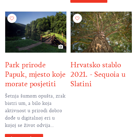
su uživali plemići, zbog
čega ne biste i vi?
Park prirode
Hrvatsko stablo
Papuk, mjesto koje
2021. - Sequoia u
morate posjetiti
Slatini
Šetnja šumom opušta, zrak
bistri um, a bilo koja
aktivnost u prirodi dobro
dođe u digitalnoj eri u
kojoj se život odvija
uglavnom ispred ekrana.